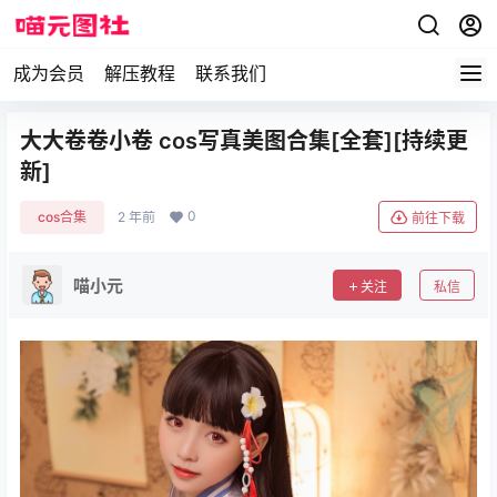
成为会员
解压教程
联系我们
大大卷卷小卷 cos写真美图合集[全套][持续更
新]
0
cos合集
2 年前
前往下载
喵小元
关注
私信