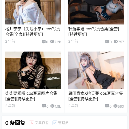
桜井宁宁（失眠小宁）cos写真
轩萧学姐 cos写真合集[全套]
合集[全套][持续更新]
[持续更新]
2 年前
2 年前
0
7.2k
0
757
柒柒要乖哦 cos写真图片合集
恩田直幸X桃夭葵 cos写真合集
[全套][持续更新]
[全套][持续更新]
2 年前
2 年前
0
1.8k
0
560
0 条回复
文章作者
管理员
A
M