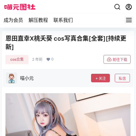
成为会员
解压教程
联系我们
恩田直幸X桃夭葵 cos写真合集[全套][持续更
新]
0
cos合集
2 年前
前往下载
喵小元
关注
私信