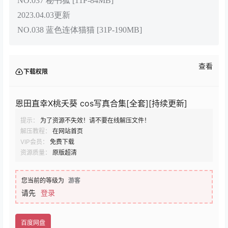
NO.037 秘书狐 [11P-84MB]
2023.04.03更新
NO.038 蓝色连体猫猫 [31P-190MB]
查看
下载权限
恩田直幸X桃夭葵 cos写真合集[全套][持续更新]
提示：
为了资源不失效！请不要在线解压文件！
解压教程：
在网站首页
VIP会员：
免费下载
资源质量：
原版超清
您当前的等级为
游客
请先
登录
百度网盘