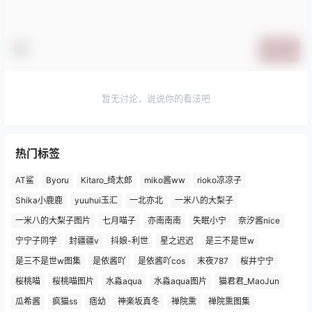
提交
暂无讨论，说说你的看法吧
热门标签
AT鲨
Byoru
Kitaro_绮太郎
miko酱ww
rioko凉凉子
Shika小鹿鹿
yuuhui玉汇
一北亦北
一米八的大梨子
一米八的大梨子图片
七月喵子
亦南南南
失眠小宁
奈汐酱nice
宁宁子同学
封疆疆v
抖娘-利世
星之迟迟
是三不是世w
是三不是世w图集
是依酱吖
是依酱吖cos
末夜787
桜井宁宁
桜桃喵
桜桃喵图片
水淼aqua
水淼aqua图片
猫君君_MaoJun
瓜希酱
疯猫ss
痞幼
神楽坂真冬
禅院熏
禅院熏图集