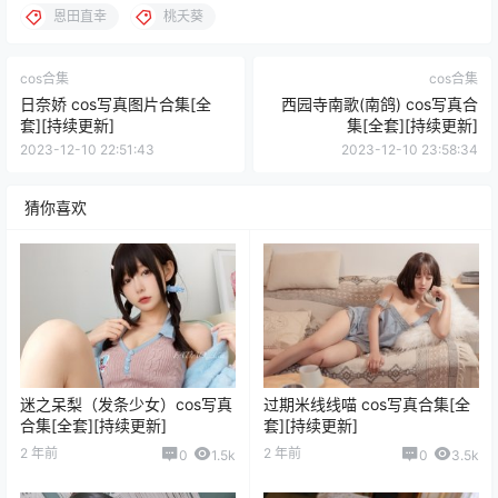
恩田直幸
桃夭葵
cos合集
cos合集
日奈娇 cos写真图片合集[全
西园寺南歌(南鸽) cos写真合
套][持续更新]
集[全套][持续更新]
2023-12-10 22:51:43
2023-12-10 23:58:34
猜你喜欢
迷之呆梨（发条少女）cos写真
过期米线线喵 cos写真合集[全
合集[全套][持续更新]
套][持续更新]
2 年前
2 年前
0
1.5k
0
3.5k