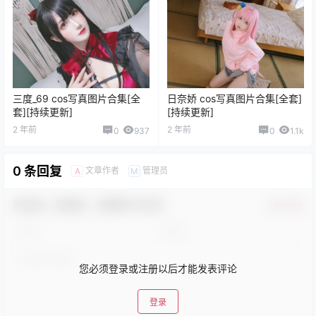
三度_69 cos写真图片合集[全
日奈娇 cos写真图片合集[全套]
套][持续更新]
[持续更新]
2 年前
2 年前
0
937
0
1.1k
0 条回复
文章作者
管理员
A
M
欢迎您，新朋友，感谢参与互动！
确认修改
您必须登录或注册以后才能发表评论
登录