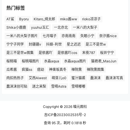
热门标签
AT鲨
Byoru
Kitaro_绮太郎
miko酱ww
rioko凉凉子
Shika小鹿鹿
yuuhui玉汇
一北亦北
一米八的大梨子
一米八的大梨子图片
七月喵子
亦南南南
失眠小宁
奈汐酱nice
宁宁子同学
封疆疆v
抖娘-利世
星之迟迟
是三不是世w
是三不是世w图集
是依酱吖
是依酱吖cos
末夜787
桜井宁宁
桜桃喵
桜桃喵图片
水淼aqua
水淼aqua图片
猫君君_MaoJun
瓜希酱
疯猫ss
痞幼
神楽坂真冬
禅院熏
禅院熏图集
肉扣热热子
艾西Aiwest
萌芽儿o0
蜜汁猫裘
蠢沫沫
蠢沫沫写真
蠢沫沫创可贴
迷之呆梨
雪晴Astra
雪晴嘟嘟
Copyright © 2026
喵元图社
吉ICP备2023002535号-2
查询 95 次，耗时 0.1818 秒