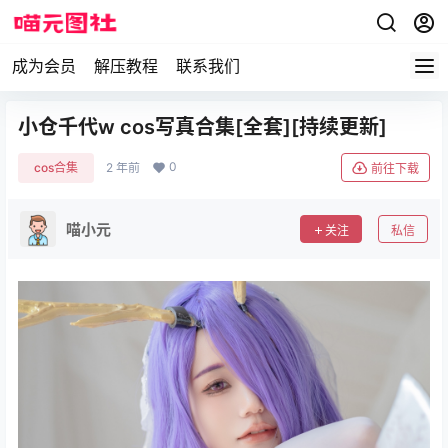
成为会员
解压教程
联系我们
小仓千代w cos写真合集[全套][持续更新]
0
cos合集
2 年前
前往下载
喵小元
关注
私信