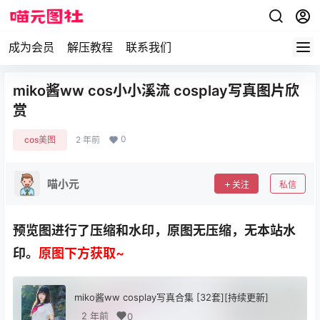
成为会员
解压教程
联系我们
miko酱ww cos小小溪流 cosplay写真图片欣
赏
0
cos美图
2 年前
喵小元
关注
私信
预览图进行了压缩和水印，原图无压缩，无本站水
印。
原图下方获取~
miko酱ww cosplay写真合集 [32套][持续更新]
2 年前
0