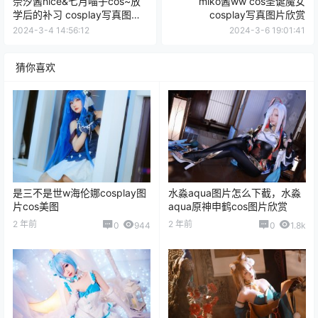
点点赞赏，手留余香
给TA打赏
还没有人赞赏，快来当第一个赞赏的人吧！
0
0
海报分享
收藏
miko酱ww
cos美图
cos美图
奈汐酱nice&七月喵子cos~放
miko酱ww cos圣诞魔女
学后的补习 cosplay写真图片
cosplay写真图片欣赏
欣赏
2024-3-4 14:56:12
2024-3-6 19:01:41
猜你喜欢