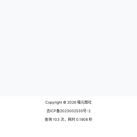
AT鲨
Byoru
Kitaro_绮太郎
miko酱ww
rioko凉凉子
Shika小鹿鹿
yuuhui玉汇
一北亦北
一米八的大梨子
一米八的大梨子图片
七月喵子
亦南南南
失眠小宁
奈汐酱nice
宁宁子同学
封疆疆v
抖娘-利世
星之迟迟
是三不是世w
是三不是世w图集
是依酱吖
是依酱吖cos
末夜787
桜井宁宁
桜桃喵
桜桃喵图片
水淼aqua
水淼aqua图片
猫君君_MaoJun
瓜希酱
疯猫ss
痞幼
神楽坂真冬
禅院熏
禅院熏图集
肉扣热热子
艾西Aiwest
萌芽儿o0
蜜汁猫裘
蠢沫沫
蠢沫沫写真
蠢沫沫创可贴
迷之呆梨
雪晴Astra
雪晴嘟嘟
Copyright © 2026
喵元图社
吉ICP备2023002535号-2
查询 103 次，耗时 0.1908 秒