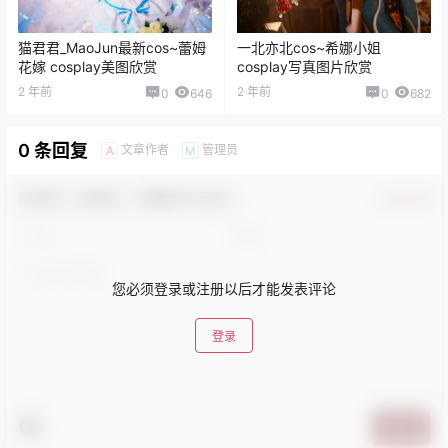
是三不是世w海伦娜cosplay图
水淼aqua图片怎么下截，水淼
片cos美图
aqua原神申鹤cos图片欣赏
2 年前
2 年前
0
944
0
1.8k
猫君君_MaoJun最新cos~蕾姆
一北亦北cos~希娜小姐
花嫁 cosplay美图欣赏
cosplay写真图片欣赏
2 年前
2 年前
0
646
0
682