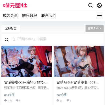
成为会员
解压教程
联系我们
全部标签
雪晴Astra
雪晴嘟嘟cos~崩坏3 丽塔·浣
雪晴Astra(雪晴嘟嘟) cos写
溪沙旗袍 cosplay写真图片
真合集[全套][持续更新]
预览图进行了压缩和水印，原图无
2024.03.25更新1套，共47套资源
欣赏
压缩，无本站水印。原图下方获取~
资源目录 NO.001 兔女郎 [16P-109
cos美图
cos合集
预览图
MB] NO.002 兔子扮演 [24P4V-159
MB] NO.003 爱宕兔女郎[30P-238
1.7k
0
2k
0
MB] NO.004 运动元素 [30P-664M