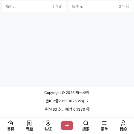
B] NO.005 运动元素2[40P-862M
喵小元
2 年前
喵小元
2 年前
B] NO.006 神社の猫 [96P9V-661M
B] NO.007 黑猫猫 [64P5V-492M
B] N…
Copyright © 2026
喵元图社
吉ICP备2023002535号-2
查询 63 次，耗时 0.1330 秒
首页
专题
认证
搜索
菜单
我的