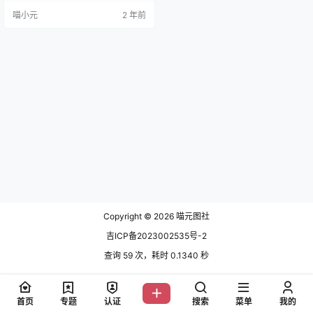
Fate黑贞 [12P-32MB] NO.06 大象
喵小元
2 年前
私房 [40P-509MB] NO.07 大象 粉
色 [35P-337MB] NO.08 大象 OL…
Copyright © 2026
喵元图社
吉ICP备2023002535号-2
查询 59 次，耗时 0.1340 秒
首页
专题
认证
搜索
菜单
我的