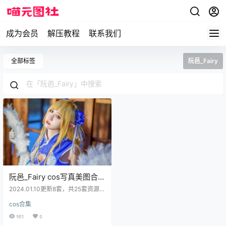
成为会员
解压教程
联系我们
全部标签
阮邑_Fairy
阮邑_Fairy cos写真美图合集
[全套][持续更新]
2024.01.10更新8套，共25套资源
资源目录 NO.01 天狼星 [9P-87MB]
cos合集
NO.02 猫咪 [40P-388MB] NO.03
绑带和武士 [41P-401MB] NO.04
901
0
英梨梨兔女郎 [21P-217MB] NO.05