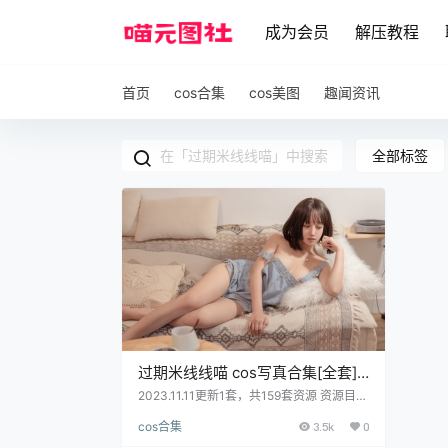
成为会员
解压教程
首页
cos合集
cos美图
趣闻资讯
全部标签
过期米线线喵 cos写真合集[全套]
[持续更新]
2023.11.11更新1套，共159套资源 资源目录
01 这只是米线日常[82P-140MB] 02 这只
cos合集
3.5k
0
是米线日常[81P-161MB] 03 这只是米线日
常[42P-51MB] 04 米线-JK[36P48M] 05