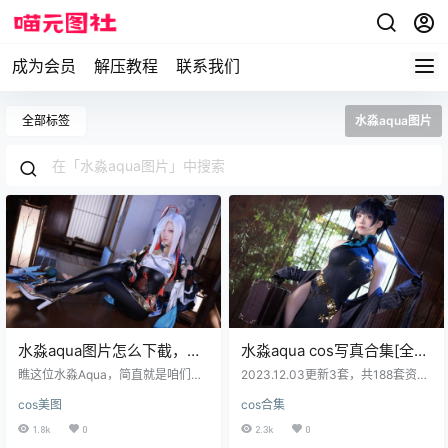
成为会员
解压教程
联系我们
全部标签
水淼aqua图片
水淼aqua图片怎么下截，水
水淼aqua cos写真合集[全
淼aqua原神申鹤cos图片欣
套][持续更新]
瞧这位水淼Aqua，简直就是咱们二
2023.12.03更新3套，共188套资源
赏
次元圈的活宝，别的不说，光是CO
资源目录 NO.001 大凤机车[33P-52
cos美图
cos合集
S一项就让人怀疑她是不是专业的角
9MB] NO.002 阿拉伯[27P 249M]
色还原师。她7月28号生日，是个9
NO.003 爱宕犬机车[17P167M] NO.
1.8k
0
2.3k
0
0后，搞动漫博，而且是真·行走的还
004 黑獸[31P378M] NO.005 弩S