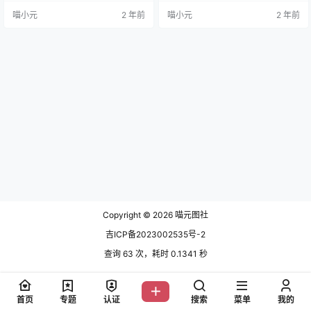
原图，别人的COS在她眼里简直就
[25P 242M] NO.006 爱宕犬水着[2
喵小元
2 年前
喵小元
2 年前
是小打小闹。 大家一定对水淼aqua
2P-208MB] NO.007 碧蓝航线爱宕
图片非常好奇，都想知道水淼aqua
兔女郎自拍[30P1V-149MB] NO.00
图片怎么下截，这边小编已经全部
8白猫[52…
收集，在下方获取，今天带大家欣
赏一下她的经典作品~原神申鹤cosp
lay作品。 这姑娘，以前在微博红
火…
Copyright © 2026
喵元图社
吉ICP备2023002535号-2
查询 63 次，耗时 0.1341 秒
首页
专题
认证
搜索
菜单
我的