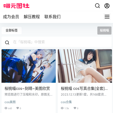
成为会员
解压教程
联系我们
全部标签
桜桃喵
桜桃喵cos~刻晴~美图欣赏
桜桃喵 cos写真合集[全套]
[持续更新]
预览图进行了压缩和水印，原图无
2023.12.13更新1套，共168套资源
压缩，无本站水印。 预览图
资源目录 NO.1 &:疯喵ss双人公孙离
cos美图
cos合集
[16P-334MB] NO.2 &:疯猫ss JK百
合1 [43P-325MB] NO.3 &:疯猫ss J
645
0
1.5k
0
K百合2 [33P-393MB] NO.4 &鳗鱼