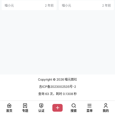
霏子百合3 [20P-253MB] NO.5 JK
喵小元
2 年前
喵小元
2 年前
女子高中生[19P-163MB] NO.6 一只
恋爱[44P-672M…
Copyright © 2026
喵元图社
吉ICP备2023002535号-2
查询 63 次，耗时 0.1308 秒
首页
专题
认证
搜索
菜单
我的