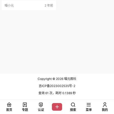
05 柴郡旗袍 [33P-755MB] NO.00
喵小元
2 年前
6 皮衣小狼 [45P-937MB] NO.007
兔女郎 [40P-312MB] NO.008 魅…
Copyright © 2026
喵元图社
吉ICP备2023002535号-2
查询 61 次，耗时 0.1389 秒
首页
专题
认证
搜索
菜单
我的