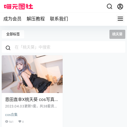
成为会员
解压教程
联系我们
全部标签
桃夭葵
恩田直幸X桃夭葵 cos写真合
集[全套][持续更新]
2023.04.03更新1套，共38套资源
资源目录 NO.001 柴郡 [21P-106M
cos合集
B] NO.002 蕾丝护士 [42P-831MB]
NO.003 玉藻前舞娘 [9P-181MB] N
561
0
O.004 玛修同人 [11P-151MB] NO.0