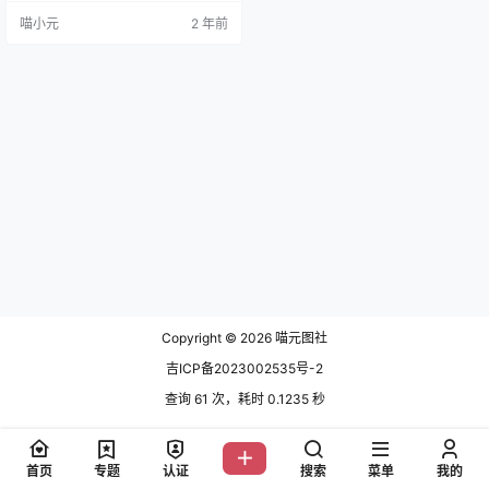
play写真图片非常的经典，目前已
喵小元
2 年前
经更新了70多套，今天带大家欣赏
一下她的学姐的日常这个作品，也
是非常的精彩。 首先，让我们聊聊
她的服装搭配。从LUO莉到御姐，
是依酱呀总是能hold住各种风格。
她就像是个二次元世界的漫游者，
天生一副不离角色的本…
Copyright © 2026
喵元图社
吉ICP备2023002535号-2
查询 61 次，耗时 0.1235 秒
首页
专题
认证
搜索
菜单
我的