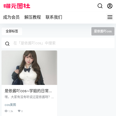
成为会员
解压教程
联系我们
全部标签
是依酱吖cos
是依酱吖cos~学姐的日常
cosplay写真图片欣赏
嘿，大家有没有听说过是依酱呀？
她可是二次元里的一位绝对大咖，
cos美图
简直就是服装变身的教科书，而且
活力满满的广东妹子，总是能把二
1.3k
0
次元的魔法带到我们身边。 她的cos