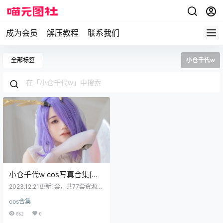
成为会员
解压教程
联系我们
全部标签
小仓千代w
小仓千代w cos写真合集[全
套][持续更新]
2023.12.21更新1套，共77套资源
资源目录 NO.001 麻衣兔女郎[24P-
cos合集
228MB] NO.002 粉色吊带[30P-54
MB] NO.003 告白常识[35P-66MB]
862
0
NO.004 红色体操服[48P-672MB]