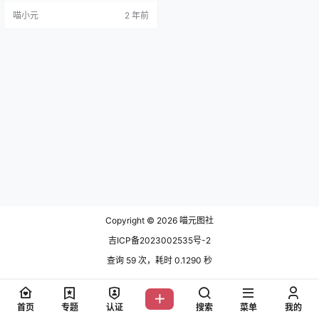
NO.005 魅魔[32P-66MB] NO.006
喵小元
2 年前
魅魔2[24P-128MB] NO.007 透明女
仆粉色[24P-268MB] NO.008 巫女
[32P-…
Copyright © 2026
喵元图社
吉ICP备2023002535号-2
查询 59 次，耗时 0.1290 秒
首页
专题
认证
搜索
菜单
我的