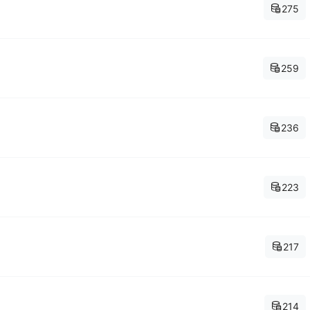
275
259
236
223
217
214