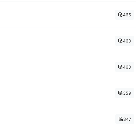
465
460
460
359
347