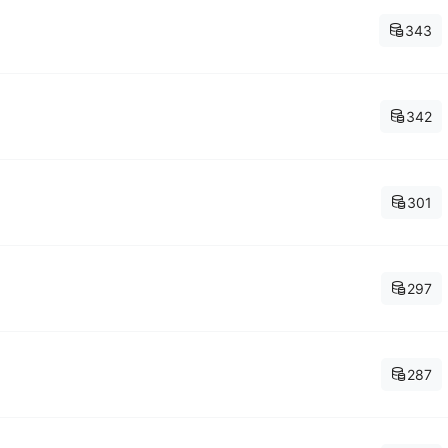
343
342
301
297
287