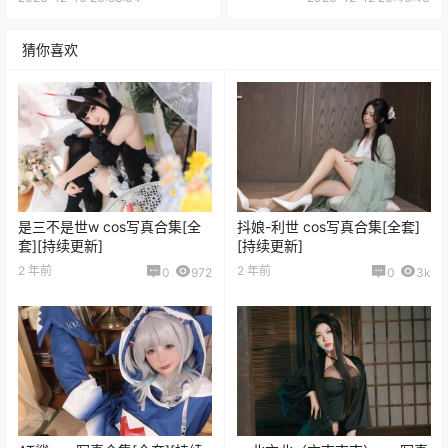
猜你喜欢
是三不是世w cos写真合集[全
抖娘-利世 cos写真合集[全套]
套][持续更新]
[持续更新]
2 年前
2 年前
0
972
0
3k