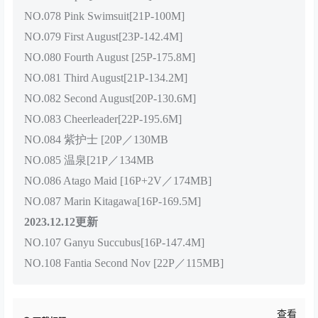
NO.078 Pink Swimsuit[21P-100M]
NO.079 First August[23P-142.4M]
NO.080 Fourth August [25P-175.8M]
NO.081 Third August[21P-134.2M]
NO.082 Second August[20P-130.6M]
NO.083 Cheerleader[22P-195.6M]
NO.084 紫护士 [20P／130MB
NO.085 温泉[21P／134MB
NO.086 Atago Maid [16P+2V／174MB]
NO.087 Marin Kitagawa[16P-169.5M]
2023.12.12更新
NO.107 Ganyu Succubus[16P-147.4M]
NO.108 Fantia Second Nov [22P／115MB]
查看