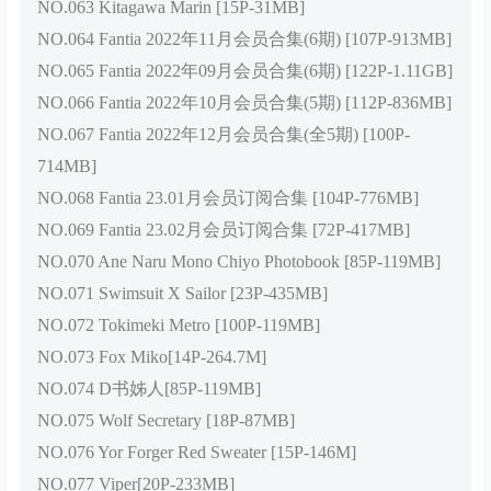
NO.063 Kitagawa Marin [15P-31MB]
NO.064 Fantia 2022年11月会员合集(6期) [107P-913MB]
NO.065 Fantia 2022年09月会员合集(6期) [122P-1.11GB]
NO.066 Fantia 2022年10月会员合集(5期) [112P-836MB]
NO.067 Fantia 2022年12月会员合集(全5期) [100P-
714MB]
NO.068 Fantia 23.01月会员订阅合集 [104P-776MB]
NO.069 Fantia 23.02月会员订阅合集 [72P-417MB]
NO.070 Ane Naru Mono Chiyo Photobook [85P-119MB]
NO.071 Swimsuit X Sailor [23P-435MB]
NO.072 Tokimeki Metro [100P-119MB]
NO.073 Fox Miko[14P-264.7M]
NO.074 D书姊人[85P-119MB]
NO.075 Wolf Secretary [18P-87MB]
NO.076 Yor Forger Red Sweater [15P-146M]
NO.077 Viper[20P-233MB]