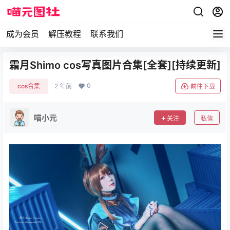
成为会员
解压教程
联系我们
霜月Shimo cos写真图片合集[全套][持续更新]
0
cos合集
2 年前
前往下载
喵小元
关注
私信