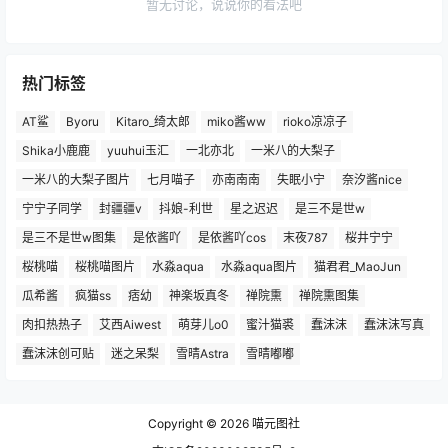
暂无讨论，说说你的看法吧
热门标签
AT鲨
Byoru
Kitaro_绮太郎
miko酱ww
rioko凉凉子
Shika小鹿鹿
yuuhui玉汇
一北亦北
一米八的大梨子
一米八的大梨子图片
七月喵子
亦南南南
失眠小宁
奈汐酱nice
宁宁子同学
封疆疆v
抖娘-利世
星之迟迟
是三不是世w
是三不是世w图集
是依酱吖
是依酱吖cos
末夜787
桜井宁宁
桜桃喵
桜桃喵图片
水淼aqua
水淼aqua图片
猫君君_MaoJun
瓜希酱
疯猫ss
痞幼
神楽坂真冬
禅院熏
禅院熏图集
肉扣热热子
艾西Aiwest
萌芽儿o0
蜜汁猫裘
蠢沫沫
蠢沫沫写真
蠢沫沫创可贴
迷之呆梨
雪晴Astra
雪晴嘟嘟
Copyright © 2026
喵元图社