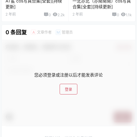
AT鲨 cos写真合集[全套][持续
一北亦北（亦南南南）cos写真
更新]
合集[全套][持续更新]
2 年前
2 年前
0
2.2k
0
1.1k
0 条回复
文章作者
管理员
A
M
欢迎您，新朋友，感谢参与互动！
确认修改
您必须登录或注册以后才能发表评论
登录
提交