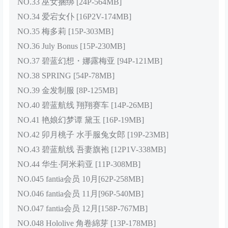
NO.33 巫女捆绑 [24P-564MB]
NO.34 爱宕女仆 [16P2V-174MB]
NO.35 梅多莉 [15P-303MB]
NO.36 July Bonus [15P-230MB]
NO.37 碧蓝幻想・娜露梅亚 [94P-121MB]
NO.38 SPRING [54P-78MB]
NO.39 金发制服 [8P-125MB]
NO.40 碧蓝航线 翔翔赛车 [14P-26MB]
NO.41 艳娘幻梦谭 黛玉 [16P-19MB]
NO.42 卯月桃子 水手服兔女郎 [19P-23MB]
NO.43 碧蓝航线 吾妻旗袍 [12P1V-338MB]
NO.44 华生·阿米莉亚 [11P-308MB]
NO.045 fantia会员 10月[62P-258MB]
NO.046 fantia会员 11月[96P-540MB]
NO.047 fantia会员 12月[158P-767MB]
NO.048 Hololive 角卷綿芽 [13P-178MB]